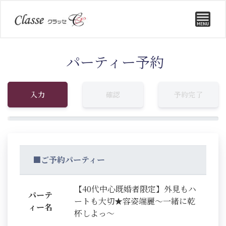
パーティー予約
入力
確認
予約完了
■ご予約パーティー
【40代中心既婚者限定】外見もハ
パーテ
ートも大切★容姿端麗～一緒に乾
ィー名
杯しよっ～