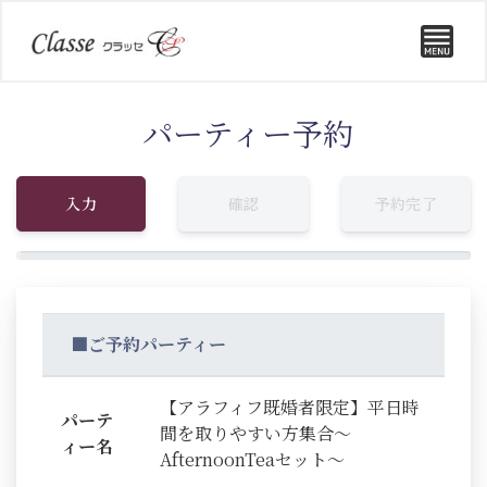
パーティー予約
入力
確認
予約完了
■ご予約パーティー
【アラフィフ既婚者限定】平日時
パーテ
間を取りやすい方集合～
ィー名
AfternoonTeaセット～