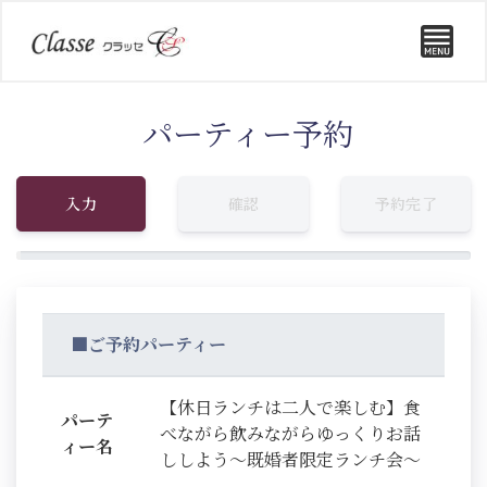
パーティー予約
入力
確認
予約完了
■ご予約パーティー
【休日ランチは二人で楽しむ】食
パーテ
べながら飲みながらゆっくりお話
ィー名
ししよう～既婚者限定ランチ会～