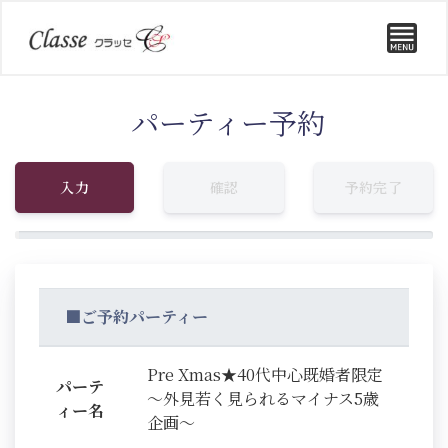
パーティー予約
入力
確認
予約完了
■ご予約パーティー
Pre Xmas★40代中心既婚者限定
パーテ
～外見若く見られるマイナス5歳
ィー名
企画～