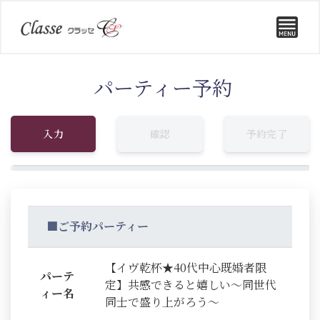
パーティー予約
入力
確認
予約完了
■ご予約パーティー
【イヴ乾杯★40代中心既婚者限
パーテ
定】共感できると嬉しい～同世代
ィー名
同士で盛り上がろう～