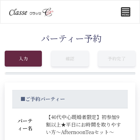
パーティー予約
入力
確認
予約完了
■ご予約パーティー
【40代中心既婚者限定】初参加9
パーテ
割以上★平日にお時間を取りやす
ィー名
い方～AfternoonTeaセット～