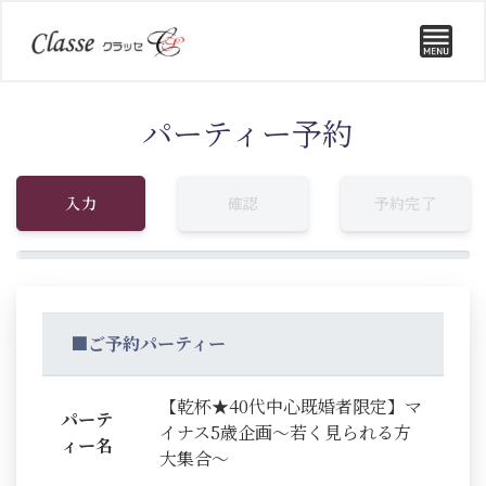
パーティー予約
入力
確認
予約完了
■ご予約パーティー
【乾杯★40代中心既婚者限定】マ
パーテ
イナス5歳企画～若く見られる方
ィー名
大集合～