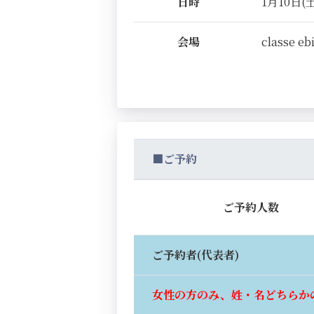
日時
1月10日(土)
会場
classe eb
■ご予約
ご予約人数
ご予約者(代表者)
女性の方のみ、姓・名どちらか