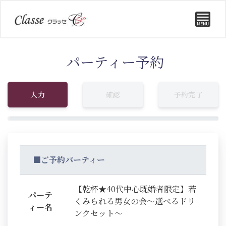
パーティー予約
入力
確認
予約完了
■ご予約パーティー
【乾杯★40代中心既婚者限定】若
パーテ
くみられる男女の会～選べるドリ
ィー名
ンクセット～