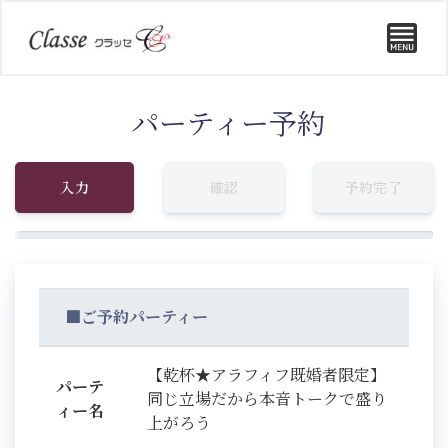
パーティー予約
入力
確認
予約完了
■ご予約パーティー
【乾杯★アラフィフ既婚者限定】
パーテ
同じ立場だから本音トークで盛り
ィー名
上がろう