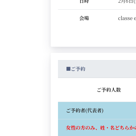
日時
2月6日(金
会場
classe 
■ご予約
ご予約人数
ご予約者(代表者)
女性の方のみ、姓・名どちらか