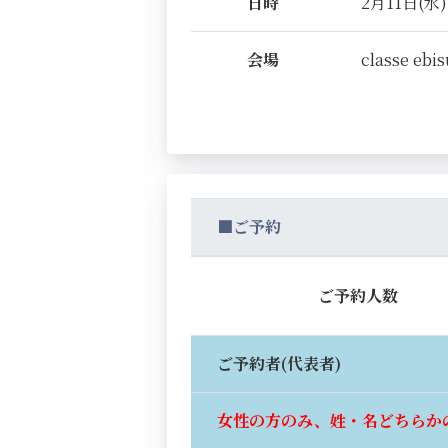
日時
2月11日(水) 
会場
classe ebis
■ご予約
ご予約人数
ご予約者(代表者)
女性の方のみ、姓・名どちらか