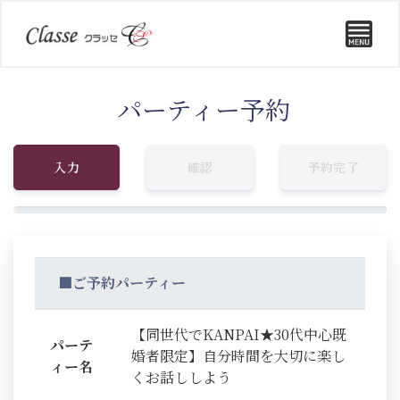
パーティー予約
入力
確認
予約完了
■ご予約パーティー
【同世代でKANPAI★30代中心既
パーテ
婚者限定】自分時間を大切に楽し
ィー名
くお話ししよう