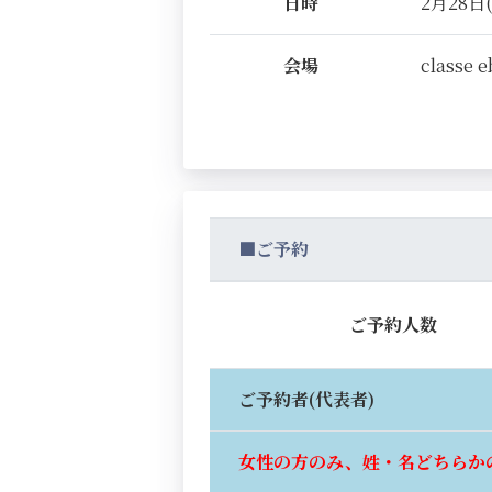
日時
2月28日(
会場
classe e
■ご予約
ご予約人数
ご予約者(代表者)
女性の方のみ、姓・名どちらか