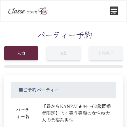
パーティー予約
入力
確認
予約完了
■ご予約パーティー
【昼からKANPAI★44～62歳既婚
パーテ
者限定】よく笑う笑顔の女性vs大
ィー名
人の余裕系男性