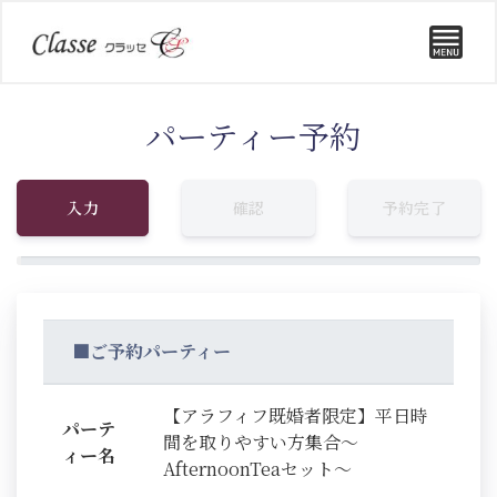
パーティー予約
入力
確認
予約完了
■ご予約パーティー
【アラフィフ既婚者限定】平日時
パーテ
間を取りやすい方集合～
ィー名
AfternoonTeaセット～