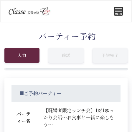
パーティー予約
入力
確認
予約完了
■ご予約パーティー
【既婚者限定ランチ会】1対1ゆっ
パーテ
たり会話～お食事と一緒に楽しも
ィー名
う～