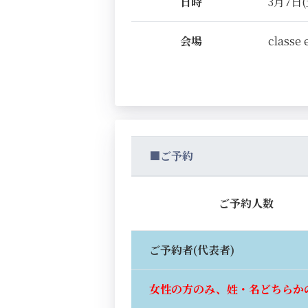
日時
3月7日(土
会場
classe 
■ご予約
ご予約人数
ご予約者(代表者)
女性の方のみ、姓・名どちらか