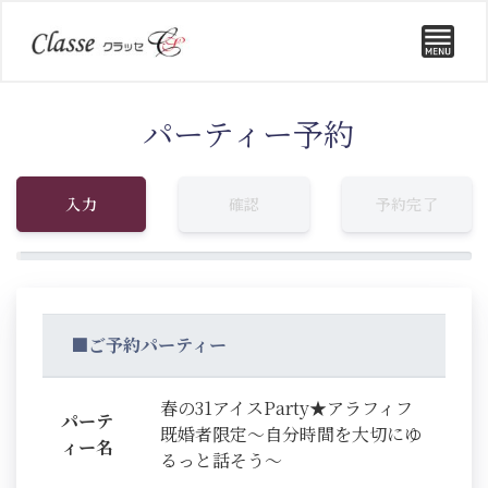
パーティー予約
入力
確認
予約完了
■ご予約パーティー
春の31アイスParty★アラフィフ
パーテ
既婚者限定～自分時間を大切にゆ
ィー名
るっと話そう～