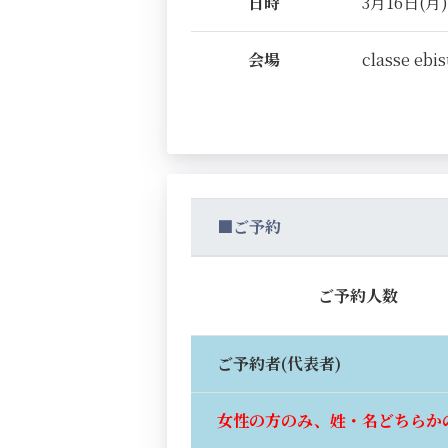
日時
3月16日(月) 
会場
classe ebi
■ご予約
ご予約人数
ご予約者(代表者)
女性の方のみ、姓・名どちらか