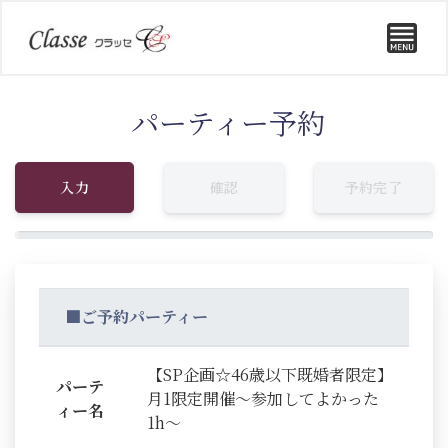
パーティー予約
入力
確認
予約完了
■ご予約パーティー
【SP企画☆46歳以下既婚者限定】
パーテ
月1限定開催～参加してよかった
ィー名
1h～