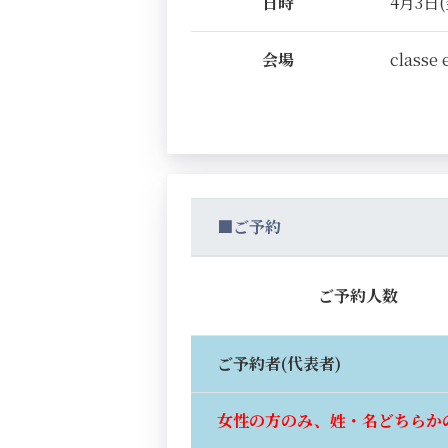
日時
4月3日(金
会場
classe 
■ご予約
ご予約人数
ご予約者(代表者)
女性の方のみ、姓・名どちらか