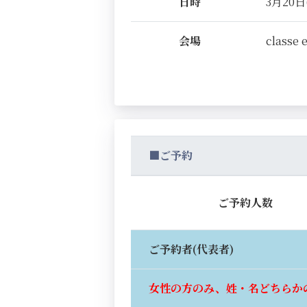
日時
3月20日(
会場
classe 
■ご予約
ご予約人数
ご予約者(代表者)
女性の方のみ、姓・名どちらか