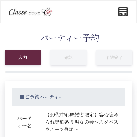
パーティー予約
入力
確認
予約完了
■ご予約パーティー
【30代中心既婚者限定】容姿褒め
パーテ
られ経験あり男女の会～スタバス
ィー名
ウィーツ登場～