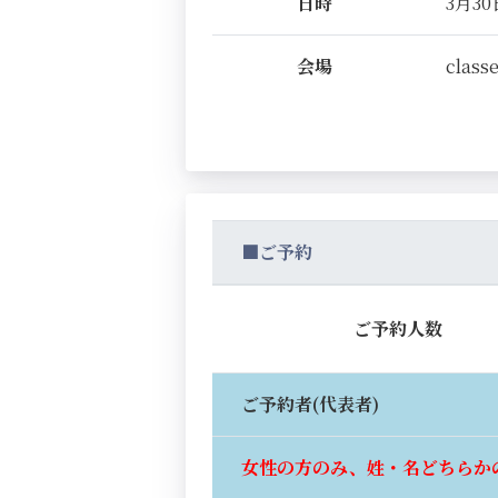
日時
3月30日
会場
classe
■ご予約
ご予約人数
ご予約者(代表者)
女性の方のみ、姓・名どちらか