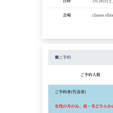
日時
3月28日(土)
会場
classe ebi
■ご予約
ご予約人数
ご予約者(代表者)
女性の方のみ、姓・名どちらか