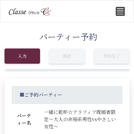
パーティー予約
入力
確認
予約完了
■ご予約パーティー
一緒に乾杯☆アラフィフ既婚者限
パーテ
定～大人の余裕系男性vsやさしい
ィー名
女性～