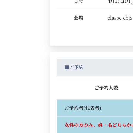
日時
4月13日(月) 
会場
classe ebi
■ご予約
ご予約人数
ご予約者(代表者)
女性の方のみ、姓・名どちらか