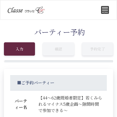
パーティー予約
入力
確認
予約完了
■ご予約パーティー
【44～62歳既婚者限定】若くみら
パーテ
れるマイナス5歳企画～隙間時間
ィー名
で参加できる～