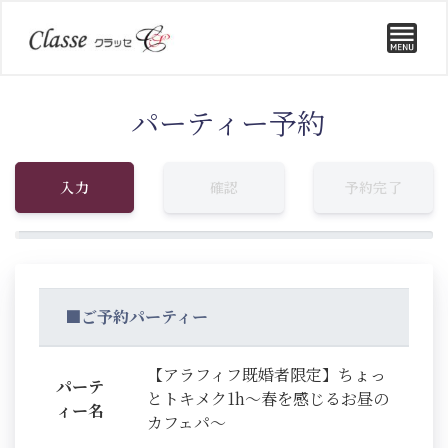
パーティー予約
入力
確認
予約完了
■ご予約パーティー
【アラフィフ既婚者限定】ちょっ
パーテ
とトキメク1h～春を感じるお昼の
ィー名
カフェパ～