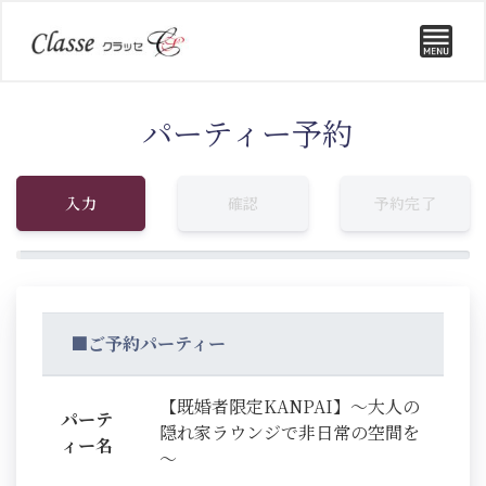
パーティー予約
入力
確認
予約完了
■ご予約パーティー
【既婚者限定KANPAI】～大人の
パーテ
隠れ家ラウンジで非日常の空間を
ィー名
～