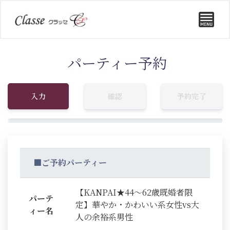
パーティー予約
入力
確認
予約完了
■ご予約パーティー
【KANPAI★44～62歳既婚者限
パーテ
定】華やか・かわいい系女性vs大
ィー名
人の余裕系男性