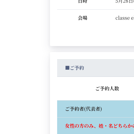
日時
5月28日(
会場
classe 
■ご予約
ご予約人数
ご予約者(代表者)
女性の方のみ、姓・名どちらか