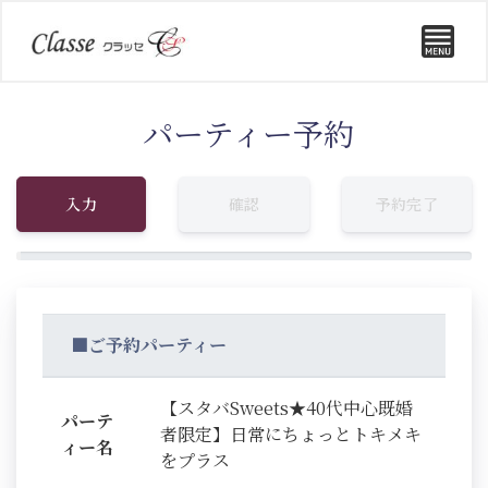
パーティー予約
入力
確認
予約完了
■ご予約パーティー
【スタバSweets★40代中心既婚
パーテ
者限定】日常にちょっとトキメキ
ィー名
をプラス