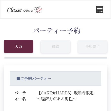
パーティー予約
入力
確認
予約完了
■ご予約パーティー
パーテ
【CAKE★HARBS】既婚者限定
ィー名
～経済力がある男性～