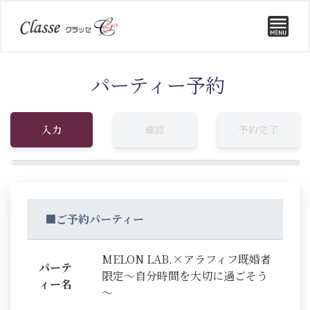
パーティー予約
入力
確認
予約完了
■ご予約パーティー
MELON LAB.×アラフィフ既婚者
パーテ
限定～自分時間を大切に過ごそう
ィー名
～