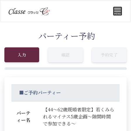
パーティー予約
入力
確認
予約完了
■ご予約パーティー
【44～62歳既婚者限定】若くみら
パーテ
れるマイナス5歳企画～隙間時間
ィー名
で参加できる～