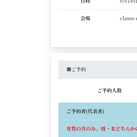
日時
6月14日(
会場
classe 
■ご予約
ご予約人数
ご予約者(代表者)
女性の方のみ、姓・名どちらか