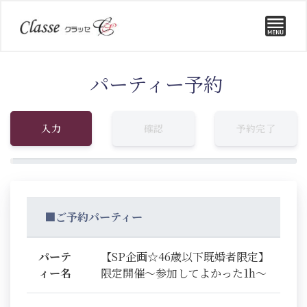
パーティー予約
入力
確認
予約完了
■ご予約パーティー
パーテ
【SP企画☆46歳以下既婚者限定】
ィー名
限定開催～参加してよかった1h～