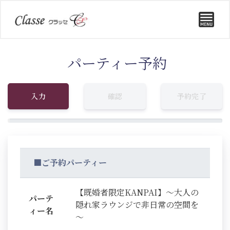
パーティー予約
入力
確認
予約完了
■ご予約パーティー
【既婚者限定KANPAI】～大人の
パーテ
隠れ家ラウンジで非日常の空間を
ィー名
～