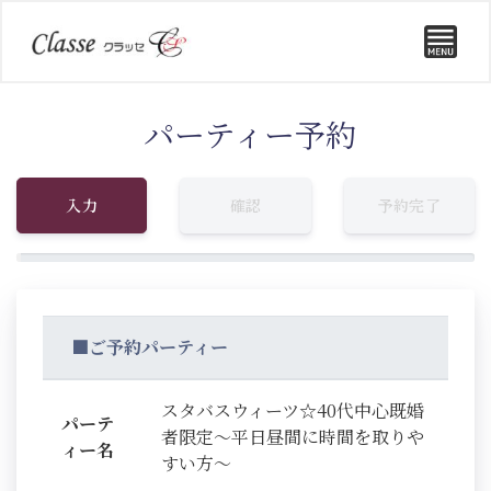
パーティー予約
入力
確認
予約完了
■ご予約パーティー
スタバスウィーツ☆40代中心既婚
パーテ
者限定～平日昼間に時間を取りや
ィー名
すい方～