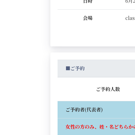
日時
6月2
会場
clas
■ご予約
ご予約人数
ご予約者(代表者)
女性の方のみ、姓・名どちらか