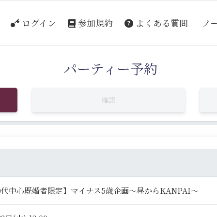
ログイン
参加規約
よくある質問
ノ
パーティー予約
確認
0代中心既婚者限定】マイナス5歳企画～昼からKANPAI～