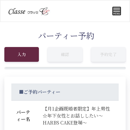
パーティー予約
入力
確認
予約完了
■ご予約パーティー
【月1企画既婚者限定】年上男性
パーテ
☆年下女性とお話ししたい～
ィー名
HARBS CAKE登場～