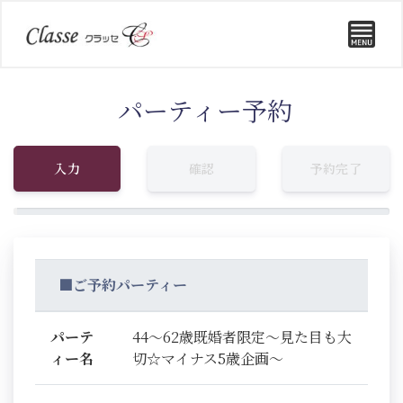
パーティー予約
入力
確認
予約完了
■ご予約パーティー
パーテ
44～62歳既婚者限定～見た目も大
ィー名
切☆マイナス5歳企画～