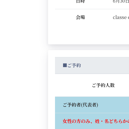
日時
6月30日(
会場
classe 
■ご予約
ご予約人数
ご予約者(代表者)
女性の方のみ、姓・名どちらか