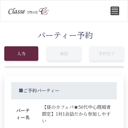
パーティー予約
入力
確認
予約完了
■ご予約パーティー
【昼のカフェパ★50代中心既婚者
パーテ
限定】1対1会話だから参加しやす
ィー名
い