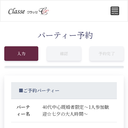
パーティー予約
入力
確認
予約完了
■ご予約パーティー
パーテ
40代中心既婚者限定～1人参加歓
ィー名
迎☆七夕の大人時間～