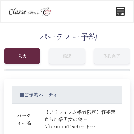
パーティー予約
入力
確認
予約完了
■ご予約パーティー
【アラフィフ既婚者限定】容姿褒
パーテ
められ系男女の会～
ィー名
AfternoonTeaセット～