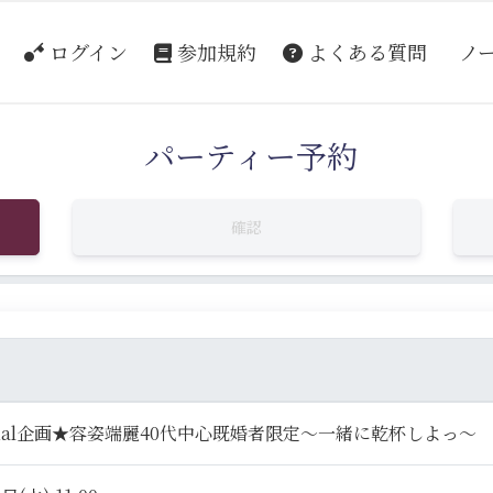
ログイン
参加規約
よくある質問
ノ
パーティー予約
確認
ecial企画★容姿端麗40代中心既婚者限定～一緒に乾杯しよっ～