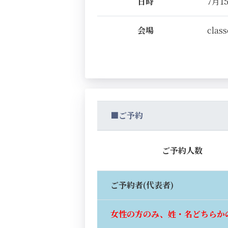
日時
7月15
会場
class
■ご予約
ご予約人数
ご予約者(代表者)
女性の方のみ、姓・名どちらか