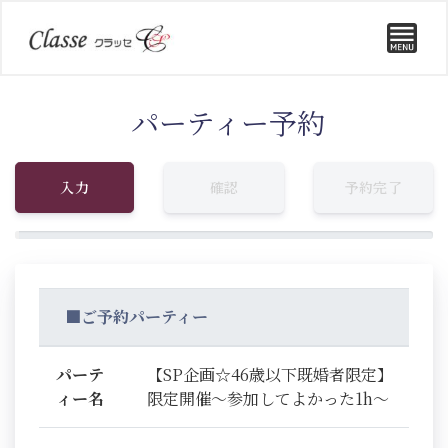
パーティー予約
入力
確認
予約完了
■ご予約パーティー
パーテ
【SP企画☆46歳以下既婚者限定】
ィー名
限定開催～参加してよかった1h～